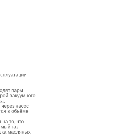
ксплуатации
ходят пары
ерой вакуумного
ха,
 через насос
тся в объёме
на то, что
емый газ
ушка масляных