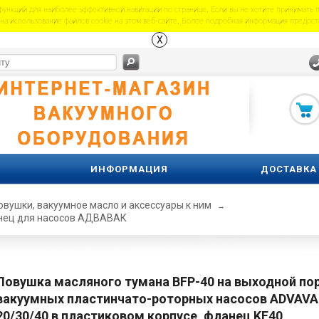
 функций для наиболее эффективной навигации по странице. Если вы не хотите принимать 
 на использование файлов cookie на этом веб-сайте. Более подробная информация предос
X
ИНФОРМАЦИЯ
ДОСТАВКА
овушки, вакуумное масло и аксессуары к ним
→
анец для насосов АДВАВАК
Ловушка масляного тумана BFP-40 на выходной по
вакуумных пластинчато-роторных насосов ADVAVA
20/30/40 в пластиковом корпусе, фланец KF40