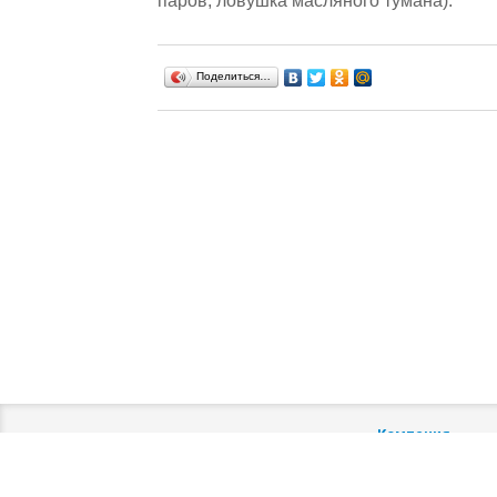
паров, ловушка масляного тумана).
Поделиться…
Компания
Copyright © 2013-2026
О компании
email:
shop@evacuum.ru
Использование материалов
Новости
сайта без разрешения