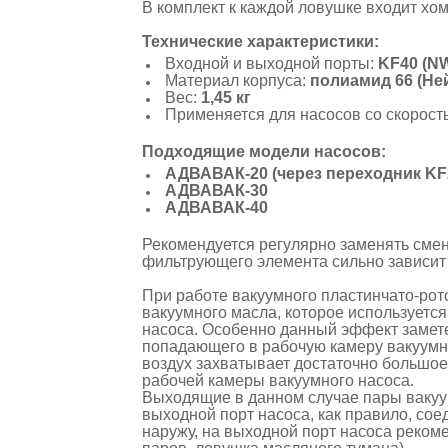
В комплект к каждой ловушке входит хо
Технические характеристики:
Входной и выходной порты:
KF40 (N
Материал корпуса:
полиамид 66 (Не
Вес:
1,45 кг
Применяется для насосов со скорост
Подходящие модели насосов:
АДВАВАК-20 (через переходник KF
АДВАВАК-30
АДВАВАК
-40
Рекомендуется регулярно заменять смен
фильтрующего элемента сильно зависит 
При работе вакуумного пластинчато-рот
вакуумного масла, которое используетс
насоса.
Особенно данный эффект заметен 
попадающего в рабочую камеру вакуумно
воздух захватывает достаточно большое
рабочей камеры вакуумного насоса.
Выходящие в данном случае пары вакуу
выходной порт насоса, как правило, со
наружу, на выходной порт насоса реко