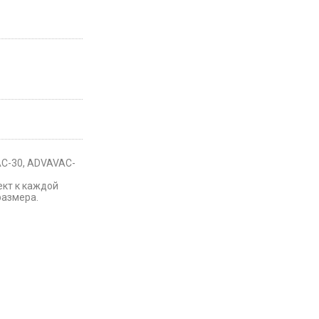
AC-30, ADVAVAC-
ект к каждой
размера.