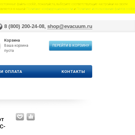
постоянные файлы cookie, пожалуйста, выберите соответствующие настройки на своем
тавляется в нашей
Политике конфиденциальности
и
Политике использования файлов сooki
8 (800) 200-24-08,
shop@evacuum.ru
Корзина
Ваша корзина
ПЕРЕЙТИ В КОРЗИНУ
пуста
 И ОПЛАТА
КОНТАКТЫ
рт
C-