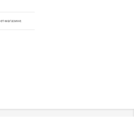
ет-магазине.
8 (800) 200-24-08,
shop@evacuum.ru