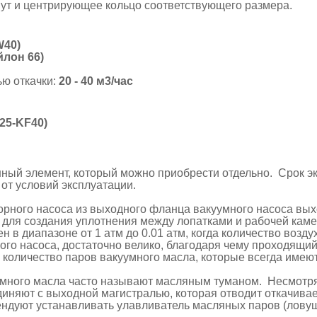
мут и центрирующее кольцо соответствующего размера.
W40)
йлон 66)
ью откачки:
20 - 40 м3/час
25-KF40)
ный элемент, который можно приобрести отдельно. Срок э
от условий эксплуатации.
орного насоса из выходного фланца вакуумного насоса вы
я для создания уплотнения между лопатками и рабочей кам
в диапазоне от 1 атм до 0.01 атм, когда количество возду
го насоса, достаточно велико, благодаря чему проходящий
 количество паров вакуумного масла, которые всегда имею
много масла часто называют масляным туманом. Несмотря 
единяют с выходной магистралью, которая отводит откачива
мендуют устанавливать улавливатель масляных паров (лов